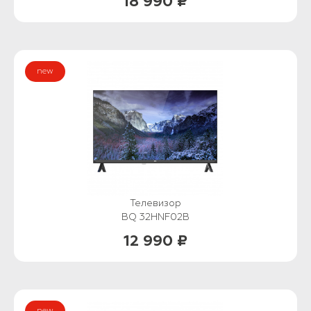
18 990 ₽
new
Телевизор
BQ 32HNF02B
12 990 ₽
new