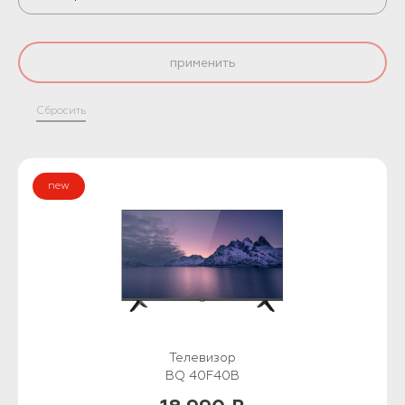
применить
Сбросить
new
Телевизор
BQ 40F40B