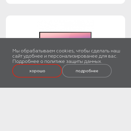
Мы обрабатываем cookies, чтобы сделать наш
сайт удобнее и персонализированее для вас.
Подробнее о
политике защиты данных
.
хорошо
подробнее
Телевизор
BQ 3209B
11 990 ₽